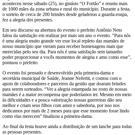
aconteceu nesse sábado (25), no ginásio “O Fortão” e reuniu mais
de 1000 mães da zona urbana e rural do município. Durante a festa,
o sorteio de cerca de 200 brindes desde geladeiras a guarda-roupa,
fez a alegria dos presentes.
Em seu discurso na abertura do evento o prefeito Antônio Neto
falou da satisfação em realizar por mais um ano o evento. “Para nós
é uma alegria muito grande ver esse local repleto das mamães de
nosso município que vieram para receber homenagens mais que
merecidas pelo seu dia. Para nós é uma satisfação sem tamanho
poder proporcionar a vocês momentos de alegria e amo como esse”,
pontuou o prefeito.
O evento foi pensado e desenvolvido pela primeira-dama e
secretária municipal de Saúde, Jeanne Nefertit, e contou com o
apoio de colaboradores e parceiros da gestão que doaram brindes
para serem sorteados. “Ver a alegria estampada no rosto de nossas
mamães é a maior recompensa que poderíamos ter. Mesmo em meio
às dificuldades e a pouca valorização nossas guerreiras dão seu
melhor e criam seus filhos com amor e sabedoria, por isso nos
dedicamos por mais de 2 meses para que esse momento fosse lindo
como elas merecem” finalizou a primeira-dama.
Ao final da festa houve ainda a distribuição de um lanche para todas
as pessoas presentes.