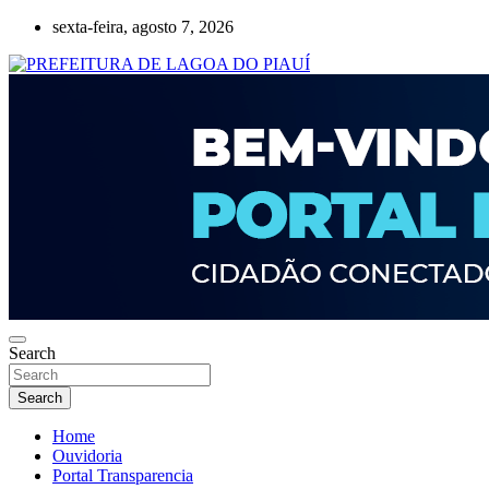
Skip
sexta-feira, agosto 7, 2026
to
content
Lagoa do Piauí, Piauí, Brasil
PREFEITURA DE LAGOA DO PIAUÍ
Search
Search
Home
Ouvidoria
Portal Transparencia