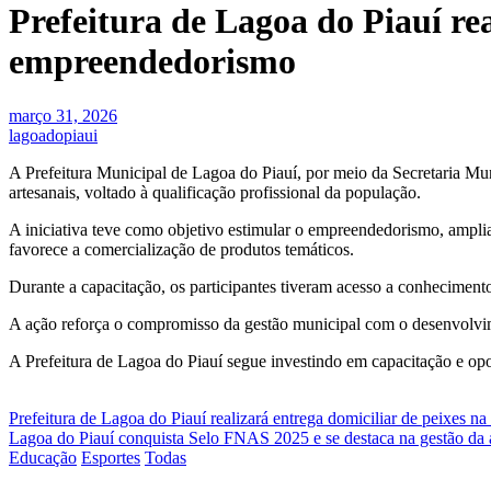
Prefeitura de Lagoa do Piauí rea
empreendedorismo
março 31, 2026
lagoadopiaui
A Prefeitura Municipal de Lagoa do Piauí, por meio da Secretaria Mu
artesanais, voltado à qualificação profissional da população.
A iniciativa teve como objetivo estimular o empreendedorismo, ampli
favorece a comercialização de produtos temáticos.
Durante a capacitação, os participantes tiveram acesso a conhecimento
A ação reforça o compromisso da gestão municipal com o desenvolvi
A Prefeitura de Lagoa do Piauí segue investindo em capacitação e opo
Navegação
Prefeitura de Lagoa do Piauí realizará entrega domiciliar de peixes n
Lagoa do Piauí conquista Selo FNAS 2025 e se destaca na gestão da a
de
Educação
Esportes
Todas
Post