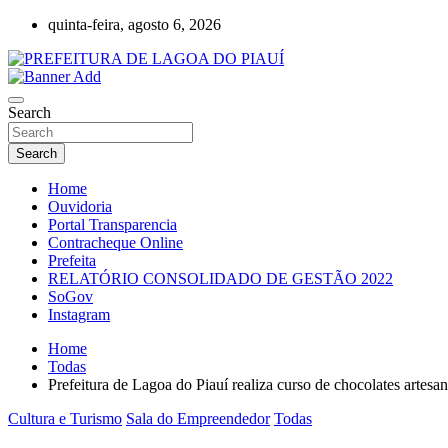
Skip
quinta-feira, agosto 6, 2026
to
content
Lagoa do Piauí, Piauí, Brasil
PREFEITURA DE LAGOA DO PIAUÍ
Search
Search
Home
Ouvidoria
Portal Transparencia
Contracheque Online
Prefeita
RELATÓRIO CONSOLIDADO DE GESTÃO 2022
SoGov
Instagram
Home
Todas
Prefeitura de Lagoa do Piauí realiza curso de chocolates artes
Cultura e Turismo
Sala do Empreendedor
Todas