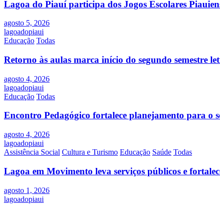
Lagoa do Piauí participa dos Jogos Escolares Piauiens
agosto 5, 2026
lagoadopiaui
Educação
Todas
Retorno às aulas marca início do segundo semestre l
agosto 4, 2026
lagoadopiaui
Educação
Todas
Encontro Pedagógico fortalece planejamento para o s
agosto 4, 2026
lagoadopiaui
Assistência Social
Cultura e Turismo
Educação
Saúde
Todas
Lagoa em Movimento leva serviços públicos e fortale
agosto 1, 2026
lagoadopiaui