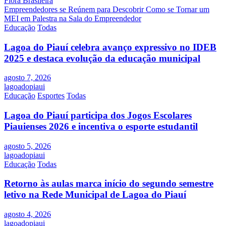
Flora Brasileira
Post
Empreendedores se Reúnem para Descobrir Como se Tornar um
MEI em Palestra na Sala do Empreendedor
Educação
Todas
Lagoa do Piauí celebra avanço expressivo no IDEB
2025 e destaca evolução da educação municipal
agosto 7, 2026
lagoadopiaui
Educação
Esportes
Todas
Lagoa do Piauí participa dos Jogos Escolares
Piauienses 2026 e incentiva o esporte estudantil
agosto 5, 2026
lagoadopiaui
Educação
Todas
Retorno às aulas marca início do segundo semestre
letivo na Rede Municipal de Lagoa do Piauí
agosto 4, 2026
lagoadopiaui