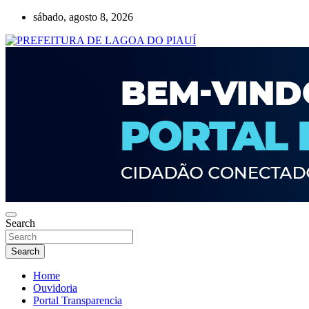
Skip
sábado, agosto 8, 2026
to
content
Lagoa do Piauí, Piauí, Brasil
PREFEITURA DE LAGOA DO PIAUÍ
Search
Search
Home
Ouvidoria
Portal Transparencia