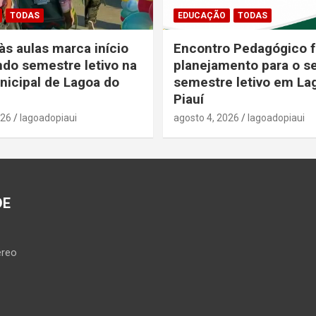
TODAS
EDUCAÇÃO
TODAS
às aulas marca início
Encontro Pedagógico f
do semestre letivo na
planejamento para o 
icipal de Lagoa do
semestre letivo em La
Piauí
026
lagoadopiaui
agosto 4, 2026
lagoadopiaui
DE
reo