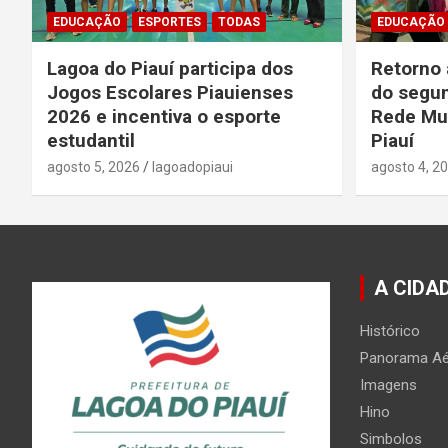
EDUCAÇÃO
ESPORTES
TODAS
EDUCAÇÃO
Lagoa do Piauí participa dos
Retorno 
Jogos Escolares Piauienses
do segun
2026 e incentiva o esporte
Rede Mun
estudantil
Piauí
agosto 5, 2026
lagoadopiaui
agosto 4, 2
A CIDA
Histórico
Panorama Aé
Imagens
Hino
Simbolos