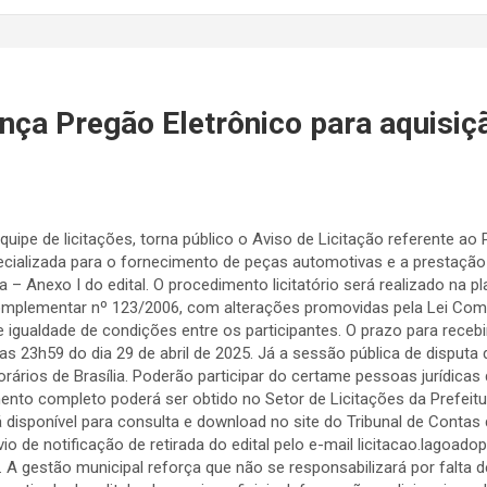
ança Pregão Eletrônico para aquisiç
quipe de licitações, torna público o Aviso de Licitação referente a
ializada para o fornecimento de peças automotivas e a prestação 
– Anexo I do edital. O procedimento licitatório será realizado na p
omplementar nº 123/2006, com alterações promovidas pela Lei Com
 e igualdade de condições entre os participantes. O prazo para rec
as 23h59 do dia 29 de abril de 2025. Já a sessão pública de disputa 
rios de Brasília. Poderão participar do certame pessoas jurídicas
nto completo poderá ser obtido no Setor de Licitações da Prefeitur
disponível para consulta e download no site do Tribunal de Contas 
io de notificação de retirada do edital pelo e-mail
licitacao.lagoado
 A gestão municipal reforça que não se responsabilizará por falta