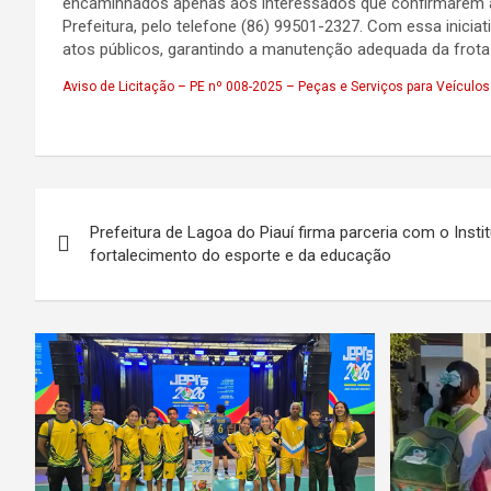
encaminhados apenas aos interessados que confirmarem a re
Prefeitura, pelo telefone (86) 99501-2327. Com essa iniciat
atos públicos, garantindo a manutenção adequada da frota
Aviso de Licitação – PE nº 008-2025 – Peças e Serviços para Veículos 
Navegação
Prefeitura de Lagoa do Piauí firma parceria com o Inst
de
fortalecimento do esporte e da educação
Post