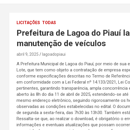
LICITAÇÕES
TODAS
Prefeitura de Lagoa do Piauí l
manutenção de veículos
abril 9, 2025
lagoadopiaui
A Prefeitura Municipal de Lagoa do Piauí, por meio de sua e
Lote, que tem como objeto a contratação de empresa espec
conforme especificações descritas no Termo de Referência 
em conformidade com a Lei Federal nº 14.133/2021, Lei C
pertinentes, garantindo transparência, ampla concorrência
aberto às 8h do dia 11 de abril de 2025, estendendo-se até 
mesmo endereço eletrônico, seguindo rigorosamente os horá
observadas as condições estabelecidas no edital. O docume
de segunda a sexta-feira, das 7h30 às 13h30. Também está 
Ressalta-se que, ao realizar o download, é obrigatório o env
informações e eventuais atualizações que possam ocorrer.