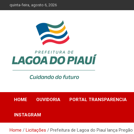
Skip
quinta-feira, agosto 6, 2026
to
content
Lagoa do Piauí, Piauí, Brasil
PREFEITURA DE
HOME
OUVIDORIA
PORTAL TRANSPARENCIA
LAGOA DO PIAUÍ
INSTAGRAM
Home
Licitações
Prefeitura de Lagoa do Piauí lança Pregão