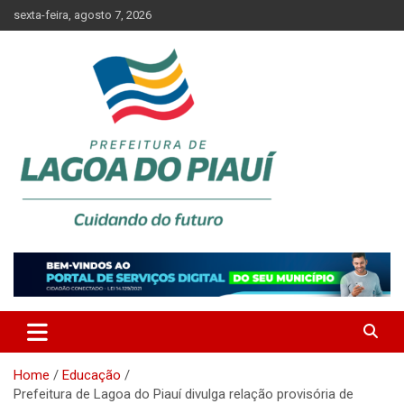
Skip
sexta-feira, agosto 7, 2026
to
content
Lagoa do Piauí, Piauí, Brasil
PREFEITURA DE LAGOA DO
PIAUÍ
Home
Educação
Prefeitura de Lagoa do Piauí divulga relação provisória de