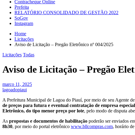
Contracheque Online
Prefeita
RELATÓRIO CONSOLIDADO DE GESTÃO 2022
SoGov
Instagram
Home
Licitações
Aviso de Licitação – Pregão Eletrônico nº 004/2025
Licitações
Todas
Aviso de Licitação – Pregão Ele
março 11, 2025
lagoadopiaui
A Prefeitura Municipal de Lagoa do Piauí, por meio de seu Agente d
de preços para futura e eventual contratação de empresa especia
Eletrônico, do tipo menor preço por lote
, pelo modo de disputa ab
As
propostas e documentos de habilitação
poderão ser enviados ent
8h30
, por meio do portal eletrônico
www.bllcompras.com
, horário de