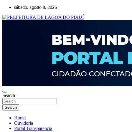
Skip
sábado, agosto 8, 2026
to
content
Lagoa do Piauí, Piauí, Brasil
PREFEITURA DE LAGOA DO PIAUÍ
Search
Search
Home
Ouvidoria
Portal Transparencia