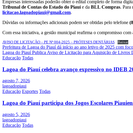
Empresas interessadas poderão obter o edital completo de forma digit
Tribunal de Contas do Estado do Piauí
e da
BLL Compras
. Para
licitacao.lagoadopiaui@gmail.com
.
Dúvidas ou informações adicionais podem ser obtidas pelo telefone
(
Com essa iniciativa, a gestão municipal reafirma o compromisso com 
AVISO DE LICITAÇÃO – PE Nº 004-2025 – PRÓTESES DENTÁRIAS
Baixar
Navegação
Prefeitura de Lagoa do Piauí dá início ao ano letivo de 2025 com foco
Lagoa do Piauí Publica Aviso de Licitação para Aquisição de Livros 
de
Educação
Todas
Post
Lagoa do Piauí celebra avanço expressivo no IDEB 2
agosto 7, 2026
lagoadopiaui
Educação
Esportes
Todas
Lagoa do Piauí participa dos Jogos Escolares Piauiens
agosto 5, 2026
lagoadopiaui
Educação
Todas