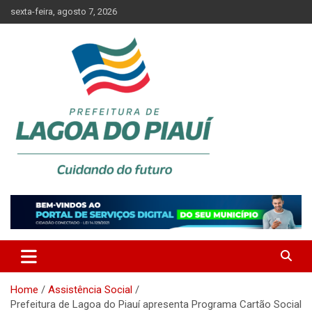
Skip
sexta-feira, agosto 7, 2026
to
content
Lagoa do Piauí, Piauí, Brasil
PREFEITURA DE LAGOA DO
PIAUÍ
Home
Assistência Social
Prefeitura de Lagoa do Piauí apresenta Programa Cartão Social