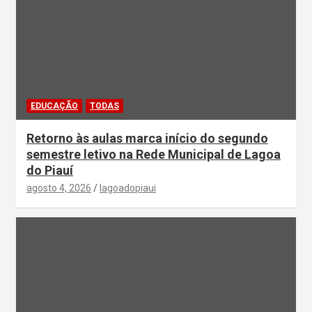
EDUCAÇÃO
TODAS
Retorno às aulas marca início do segundo
semestre letivo na Rede Municipal de Lagoa
do Piauí
agosto 4, 2026
lagoadopiaui