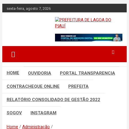
Skip
sexta-feira, agosto 7, 2026
to
content
Lagoa do Piauí, Piauí, Brasil
PREFEITURA DE
LAGOA DO PIAUÍ
HOME
OUVIDORIA
PORTAL TRANSPARENCIA
CONTRACHEQUE ONLINE
PREFEITA
RELATÓRIO CONSOLIDADO DE GESTÃO 2022
SOGOV
INSTAGRAM
Home
Administração