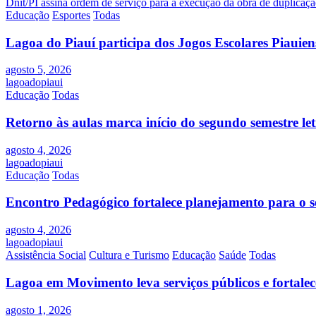
Dnit/PI assina ordem de serviço para a execução da obra de duplic
de
Educação
Esportes
Todas
Post
Lagoa do Piauí participa dos Jogos Escolares Piauiens
agosto 5, 2026
lagoadopiaui
Educação
Todas
Retorno às aulas marca início do segundo semestre l
agosto 4, 2026
lagoadopiaui
Educação
Todas
Encontro Pedagógico fortalece planejamento para o s
agosto 4, 2026
lagoadopiaui
Assistência Social
Cultura e Turismo
Educação
Saúde
Todas
Lagoa em Movimento leva serviços públicos e fortale
agosto 1, 2026