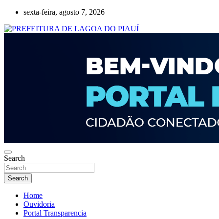
Skip
sexta-feira, agosto 7, 2026
to
content
Lagoa do Piauí, Piauí, Brasil
PREFEITURA DE LAGOA DO PIAUÍ
Search
Search
Home
Ouvidoria
Portal Transparencia