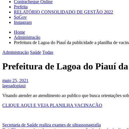
Contracheque Online
Prefeita
RELATÓRIO CONSOLIDADO DE GESTÃO 2022
SoGov
Instagram
Home
Administração
Prefeitura de Lagoa do Piauí da publicidade a planilha de vaci
Administração
Saúde
Todas
Prefeitura de Lagoa do Piauí da
maio 25, 2021
lagoadopiaui
Visando atender ao atendimento ao publico que busca orientações sobr
CLIQUE AQUI E VEJA PLANILHA VACINAÇÃO
Navegação
Secretaria de Saúde realiza exames de ultrassonagrafia