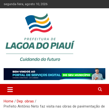
Skip
segunda-feira, agosto 10, 2026
to
content
Lagoa do Piauí, Piauí, Brasil
PREFEITURA DE LAGOA DO
PIAUÍ
Home
Dep. obras
Prefeito Antônio Neto faz visita nas obras de pavimentação de