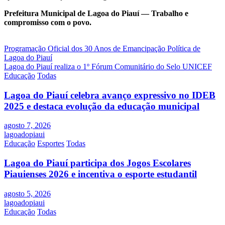
Prefeitura Municipal de Lagoa do Piauí — Trabalho e
compromisso com o povo.
Navegação
Programação Oficial dos 30 Anos de Emancipação Política de
Lagoa do Piauí
de
Lagoa do Piauí realiza o 1º Fórum Comunitário do Selo UNICEF
Post
Educação
Todas
Lagoa do Piauí celebra avanço expressivo no IDEB
2025 e destaca evolução da educação municipal
agosto 7, 2026
lagoadopiaui
Educação
Esportes
Todas
Lagoa do Piauí participa dos Jogos Escolares
Piauienses 2026 e incentiva o esporte estudantil
agosto 5, 2026
lagoadopiaui
Educação
Todas