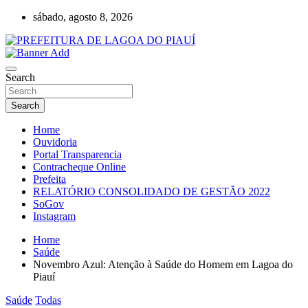
Skip
sábado, agosto 8, 2026
to
content
Lagoa do Piauí, Piauí, Brasil
PREFEITURA DE LAGOA DO PIAUÍ
Search
Search
Home
Ouvidoria
Portal Transparencia
Contracheque Online
Prefeita
RELATÓRIO CONSOLIDADO DE GESTÃO 2022
SoGov
Instagram
Home
Saúde
Novembro Azul: Atenção à Saúde do Homem em Lagoa do
Piauí
Saúde
Todas