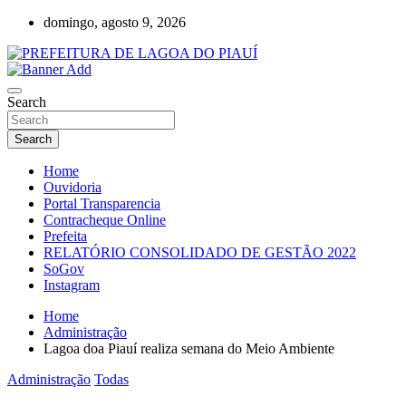
Skip
domingo, agosto 9, 2026
to
content
Lagoa do Piauí, Piauí, Brasil
PREFEITURA DE LAGOA DO PIAUÍ
Search
Search
Home
Ouvidoria
Portal Transparencia
Contracheque Online
Prefeita
RELATÓRIO CONSOLIDADO DE GESTÃO 2022
SoGov
Instagram
Home
Administração
Lagoa doa Piauí realiza semana do Meio Ambiente
Administração
Todas