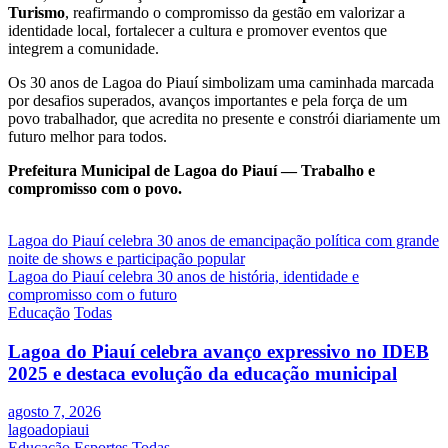
Turismo
, reafirmando o compromisso da gestão em valorizar a
identidade local, fortalecer a cultura e promover eventos que
integrem a comunidade.
Os 30 anos de Lagoa do Piauí simbolizam uma caminhada marcada
por desafios superados, avanços importantes e pela força de um
povo trabalhador, que acredita no presente e constrói diariamente um
futuro melhor para todos.
Prefeitura Municipal de Lagoa do Piauí — Trabalho e
compromisso com o povo.
Navegação
Lagoa do Piauí celebra 30 anos de emancipação política com grande
noite de shows e participação popular
de
Lagoa do Piauí celebra 30 anos de história, identidade e
Post
compromisso com o futuro
Educação
Todas
Lagoa do Piauí celebra avanço expressivo no IDEB
2025 e destaca evolução da educação municipal
agosto 7, 2026
lagoadopiaui
Educação
Esportes
Todas