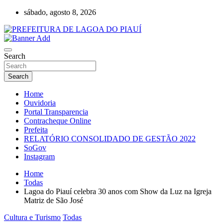
Skip
sábado, agosto 8, 2026
to
content
Lagoa do Piauí, Piauí, Brasil
PREFEITURA DE LAGOA DO PIAUÍ
Search
Search
Home
Ouvidoria
Portal Transparencia
Contracheque Online
Prefeita
RELATÓRIO CONSOLIDADO DE GESTÃO 2022
SoGov
Instagram
Home
Todas
Lagoa do Piauí celebra 30 anos com Show da Luz na Igreja
Matriz de São José
Cultura e Turismo
Todas