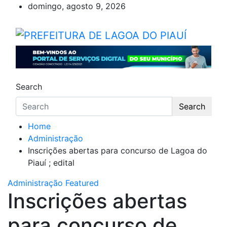
Skip
domingo, agosto 9, 2026
to
content
PREFEITURA DE LAGOA DO
Lagoa do Piauí, Piauí, Brasil
Search
Search
Home
Administração
Inscrições abertas para concurso de Lagoa do
Piauí ; edital
Administração
Featured
Inscrições abertas
para concurso de