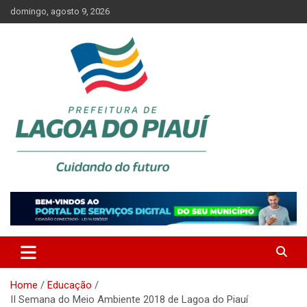
Skip
domingo, agosto 9, 2026
to
content
Lagoa do Piauí, Piauí, Brasil
PREFEITURA DE LAGOA DO
PIAUÍ
Home
Educação
II Semana do Meio Ambiente 2018 de Lagoa do Piauí