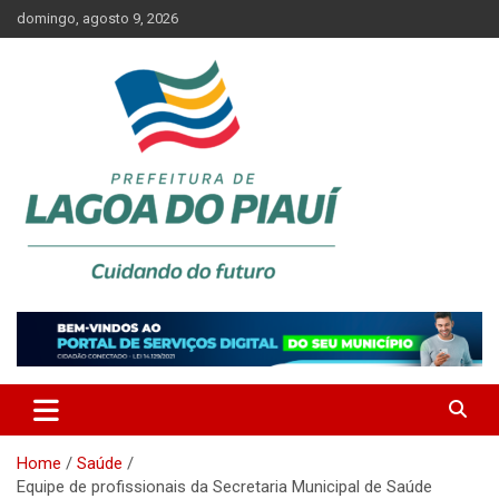
Skip
domingo, agosto 9, 2026
to
content
Lagoa do Piauí, Piauí, Brasil
PREFEITURA DE LAGOA DO
PIAUÍ
Home
Saúde
Equipe de profissionais da Secretaria Municipal de Saúde