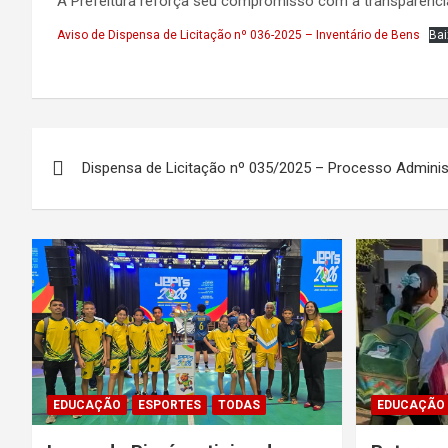
A Prefeitura reforça seu compromisso com a transparência
Aviso de Dispensa de Licitação nº 036-2025 – Inventário de Bens
Bai
Navegação
Dispensa de Licitação nº 035/2025 – Processo Adminis
de
Post
EDUCAÇÃO
ESPORTES
TODAS
EDUCAÇÃO