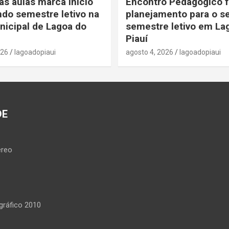
às aulas marca início
Encontro Pedagógico f
do semestre letivo na
planejamento para o 
icipal de Lagoa do
semestre letivo em La
Piauí
026
lagoadopiaui
agosto 4, 2026
lagoadopiaui
DE
reo
ráfico 2010