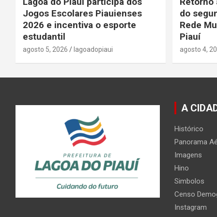
Lagoa do Piauí participa dos
Retorno 
Jogos Escolares Piauienses
do segun
2026 e incentiva o esporte
Rede Mun
estudantil
Piauí
agosto 5, 2026
lagoadopiaui
agosto 4, 2
A CIDA
Histórico
Panorama Aé
Imagens
Hino
Simbolos
Censo Demog
Instagram