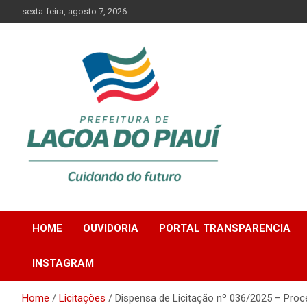
Skip
sexta-feira, agosto 7, 2026
to
content
Lagoa do Piauí, Piauí, Brasil
PREFEITURA DE
HOME
OUVIDORIA
PORTAL TRANSPARENCIA
LAGOA DO PIAUÍ
INSTAGRAM
Home
Licitações
Dispensa de Licitação nº 036/2025 – Proc