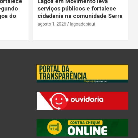
ortalece
Lagoa em Movimento leva
segundo
serviços públicos e fortalece
goa do
cidadania na comunidade Serra
agosto 1, 2026
lagoadopiaui