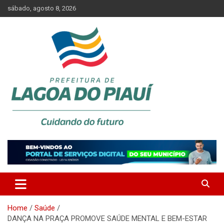
Skip
sábado, agosto 8, 2026
to
content
Lagoa do Piauí, Piauí, Brasil
PREFEITURA DE LAGOA DO
PIAUÍ
Home
Saúde
DANÇA NA PRAÇA PROMOVE SAÚDE MENTAL E BEM-ESTAR