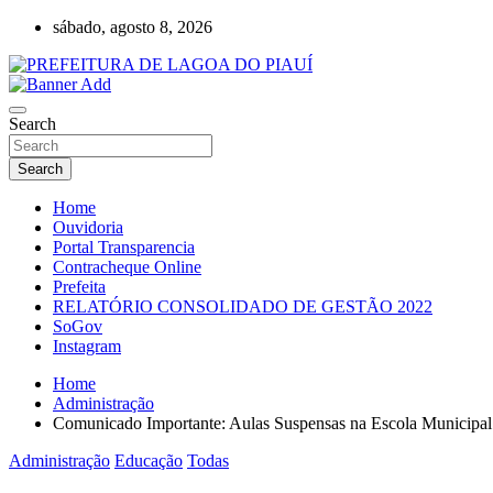
Skip
sábado, agosto 8, 2026
to
content
Lagoa do Piauí, Piauí, Brasil
PREFEITURA DE LAGOA DO PIAUÍ
Search
Search
Home
Ouvidoria
Portal Transparencia
Contracheque Online
Prefeita
RELATÓRIO CONSOLIDADO DE GESTÃO 2022
SoGov
Instagram
Home
Administração
Comunicado Importante: Aulas Suspensas na Escola Municipal 
Administração
Educação
Todas