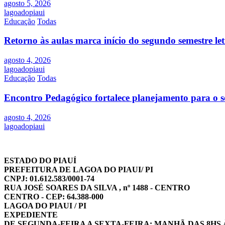
agosto 5, 2026
lagoadopiaui
Educação
Todas
Retorno às aulas marca início do segundo semestre l
agosto 4, 2026
lagoadopiaui
Educação
Todas
Encontro Pedagógico fortalece planejamento para o s
agosto 4, 2026
lagoadopiaui
ESTADO DO PIAUÍ
PREFEITURA DE LAGOA DO PIAUI/ PI
CNPJ: 01.612.583/0001-74
RUA JOSÉ SOARES DA SILVA , nº 1488 - CENTRO
CENTRO - CEP: 64.388-000
LAGOA DO PIAUI / PI
EXPEDIENTE
DE SEGUNDA-FEIRA A SEXTA-FEIRA: MANHÃ DAS 8HS 