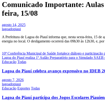
Comunicado Importante: Aulas 
feira, 15/08
agosto 14, 2025
lagoadopiaui
A Prefeitura de Lagoa do Piauí informa que, nesta sexta-feira, 15 d
energia no local. O desligamento ocorrerá das 09h30 às 12h30, e, por 
Navegação
10ª Conferência Municipal de Saúde fortalece diálogo e participação
Lagoa do Piauí realiza 1º Aulão Preparatório para o Simulado SAEB 
de
Educação
Todas
Post
Lagoa do Piauí celebra avanço expressivo no IDEB 2
agosto 7, 2026
lagoadopiaui
Educação
Esportes
Todas
Lagoa do Piauí participa dos Jogos Escolares Piauiens