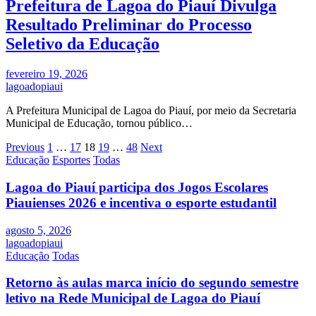
Prefeitura de Lagoa do Piauí Divulga
Resultado Preliminar do Processo
Seletivo da Educação
fevereiro 19, 2026
lagoadopiaui
A Prefeitura Municipal de Lagoa do Piauí, por meio da Secretaria
Municipal de Educação, tornou público…
Paginação
Previous
1
…
17
18
19
…
48
Next
Educação
Esportes
Todas
de
posts
Lagoa do Piauí participa dos Jogos Escolares
Piauienses 2026 e incentiva o esporte estudantil
agosto 5, 2026
lagoadopiaui
Educação
Todas
Retorno às aulas marca início do segundo semestre
letivo na Rede Municipal de Lagoa do Piauí