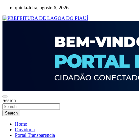
Skip
quinta-feira, agosto 6, 2026
to
content
Lagoa do Piauí, Piauí, Brasil
PREFEITURA DE LAGOA DO PIAUÍ
Search
Search
Home
Ouvidoria
Portal Transparencia