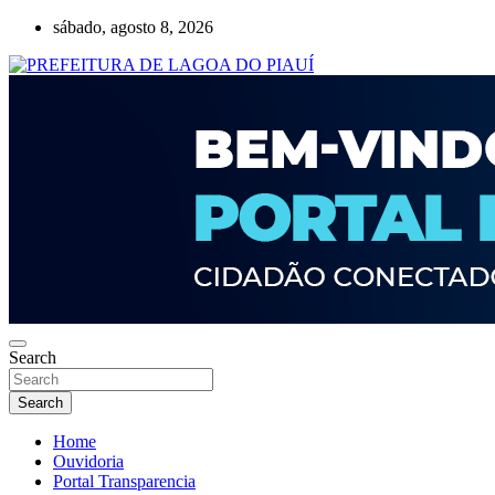
Skip
sábado, agosto 8, 2026
to
content
Lagoa do Piauí, Piauí, Brasil
PREFEITURA DE LAGOA DO PIAUÍ
Search
Search
Home
Ouvidoria
Portal Transparencia