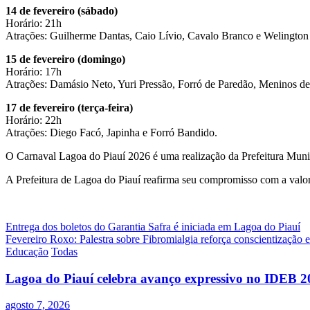
14 de fevereiro (sábado)
Horário: 21h
Atrações: Guilherme Dantas, Caio Lívio, Cavalo Branco e Welington 
15 de fevereiro (domingo)
Horário: 17h
Atrações: Damásio Neto, Yuri Pressão, Forró de Paredão, Meninos d
17 de fevereiro (terça-feira)
Horário: 22h
Atrações: Diego Facó, Japinha e Forró Bandido.
O Carnaval Lagoa do Piauí 2026 é uma realização da Prefeitura Muni
A Prefeitura de Lagoa do Piauí reafirma seu compromisso com a valori
Navegação
Entrega dos boletos do Garantia Safra é iniciada em Lagoa do Piauí
Fevereiro Roxo: Palestra sobre Fibromialgia reforça conscientização
de
Educação
Todas
Post
Lagoa do Piauí celebra avanço expressivo no IDEB 2
agosto 7, 2026