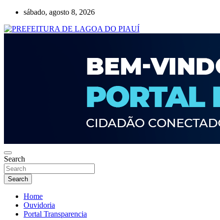
Skip
sábado, agosto 8, 2026
to
content
Lagoa do Piauí, Piauí, Brasil
PREFEITURA DE LAGOA DO PIAUÍ
Search
Search
Home
Ouvidoria
Portal Transparencia