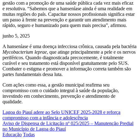
gestão com a promoção de uma saúde pública cada vez mais eficaz
e resolutiva. “Sabemos que a hanseníase ainda é uma realidade em
muitas regiões do país. Capacitar nossos profissionais significa estar
um passo à frente na prevenção e garantir um atendimento mais
rápido, seguro e humanizado para quem mais precisa”, afirmou.
junho 5, 2025
A hanseníase é uma doença infecciosa crônica, causada pela bactéria
Mycobacterium leprae
, que atinge principalmente a pele e os nervos
periféricos. Quando diagnosticada precocemente, é totalmente
curável e seu tratamento está disponível gratuitamente pelo SUS.
Combater o estigma e promover a informação correta também são
partes fundamentais dessa luta.
Com ações como essa, a gestão municipal reafirma seu
compromisso com o cuidado integral à saúde da população,
investindo em conhecimento, prevenção e atendimento de
qualidade.
Navegação
Lagoa do Piauí adere ao Selo UNICEF 2025-2028 e reforça
compromisso com a infância e adolescência
de
Aviso de Dispensa de Licitação nº 025/2025 – Manutenção Predial
Post
no Município de Lagoa do Piauí
Educação
Todas