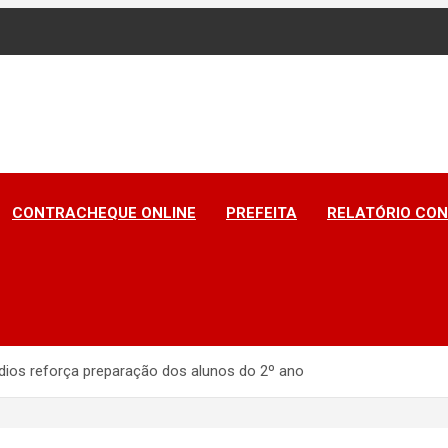
A DO PIAUÍ
CONTRACHEQUE ONLINE
PREFEITA
RELATÓRIO CON
ios reforça preparação dos alunos do 2º ano