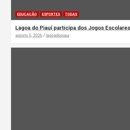
EDUCAÇÃO
ESPORTES
TODAS
Lagoa do Piauí participa dos Jogos Escolares
agosto 5, 2026
lagoadopiaui