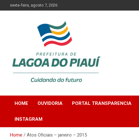
Skip
sexta-feira, agosto 7, 2026
to
content
Lagoa do Piauí, Piauí, Brasil
PREFEITURA DE
HOME
OUVIDORIA
PORTAL TRANSPARENCIA
LAGOA DO PIAUÍ
INSTAGRAM
Home
Atos Oficiais – janeiro – 2015