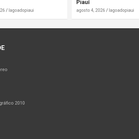
Piauí
026
lagoadopiaui
agosto 4, 2026
lagoadopiaui
DE
reo
ráfico 2010