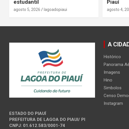
estudantil
Piauí
agosto 5, 2026
lagoadopiaui
agosto 4, 2
A CIDA
Histórico
Panorama Aé
Imagens
Hino
Simbolos
Censo Demog
Instagram
ESTADO DO PIAUÍ
PREFEITURA DE LAGOA DO PIAUI/ PI
CNPJ: 01.612.583/0001-74