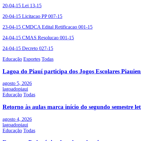
20-04-15 Lei 13-15
20-04-15 Licitacao PP 007-15
23-04-15 CMDCA Edital Retificacao 001-15
24-04-15 CMAS Resolucao 001-15
24-04-15 Decreto 027-15
Educação
Esportes
Todas
Lagoa do Piauí participa dos Jogos Escolares Piauiens
agosto 5, 2026
lagoadopiaui
Educação
Todas
Retorno às aulas marca início do segundo semestre l
agosto 4, 2026
lagoadopiaui
Educação
Todas