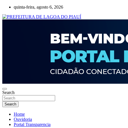
Skip
quinta-feira, agosto 6, 2026
to
content
Lagoa do Piauí, Piauí, Brasil
PREFEITURA DE LAGOA DO PIAUÍ
Search
Search
Home
Ouvidoria
Portal Transparencia