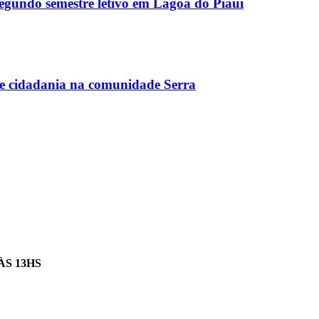
egundo semestre letivo em Lagoa do Piauí
ce cidadania na comunidade Serra
ÀS 13HS