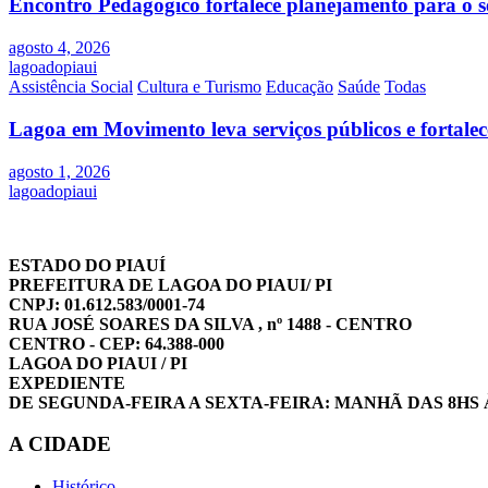
Encontro Pedagógico fortalece planejamento para o s
agosto 4, 2026
lagoadopiaui
Assistência Social
Cultura e Turismo
Educação
Saúde
Todas
Lagoa em Movimento leva serviços públicos e fortale
agosto 1, 2026
lagoadopiaui
ESTADO DO PIAUÍ
PREFEITURA DE LAGOA DO PIAUI/ PI
CNPJ: 01.612.583/0001-74
RUA JOSÉ SOARES DA SILVA , nº 1488 - CENTRO
CENTRO - CEP: 64.388-000
LAGOA DO PIAUI / PI
EXPEDIENTE
DE SEGUNDA-FEIRA A SEXTA-FEIRA: MANHÃ DAS 8HS 
A CIDADE
Histórico