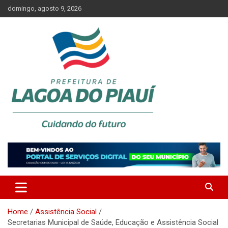
Skip
domingo, agosto 9, 2026
to
content
Lagoa do Piauí, Piauí, Brasil
PREFEITURA DE LAGOA DO
PIAUÍ
Home
Assistência Social
Secretarias Municipal de Saúde, Educação e Assistência Social