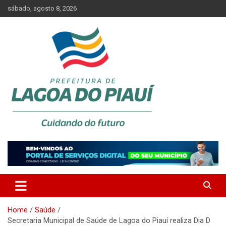
Skip
sábado, agosto 8, 2026
to
content
Lagoa do Piauí, Piauí, Brasil
PREFEITURA DE LAGOA DO
PIAUÍ
Home
Saúde
Secretaria Municipal de Saúde de Lagoa do Piauí realiza Dia D