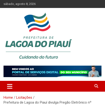
Skip
sábado, agosto 8, 2026
to
content
Lagoa do Piauí, Piauí, Brasil
PREFEITURA DE LAGOA DO
PIAUÍ
Home
Licitações
Prefeitura de Lagoa do Piauí divulga Pregão Eletrônico nº