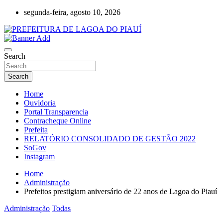
Skip
segunda-feira, agosto 10, 2026
to
content
Lagoa do Piauí, Piauí, Brasil
PREFEITURA DE LAGOA DO PIAUÍ
Search
Search
Home
Ouvidoria
Portal Transparencia
Contracheque Online
Prefeita
RELATÓRIO CONSOLIDADO DE GESTÃO 2022
SoGov
Instagram
Home
Administração
Prefeitos prestigiam aniversário de 22 anos de Lagoa do Piauí
Administração
Todas