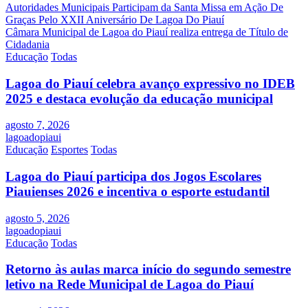
Navegação
Autoridades Municipais Participam da Santa Missa em Ação De
Graças Pelo XXII Aniversário De Lagoa Do Piauí
de
Câmara Municipal de Lagoa do Piauí­ realiza entrega de Título de
Post
Cidadania
Educação
Todas
Lagoa do Piauí celebra avanço expressivo no IDEB
2025 e destaca evolução da educação municipal
agosto 7, 2026
lagoadopiaui
Educação
Esportes
Todas
Lagoa do Piauí participa dos Jogos Escolares
Piauienses 2026 e incentiva o esporte estudantil
agosto 5, 2026
lagoadopiaui
Educação
Todas
Retorno às aulas marca início do segundo semestre
letivo na Rede Municipal de Lagoa do Piauí