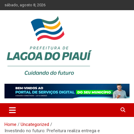
Skip
sábado, agosto 8, 2026
to
content
Lagoa do Piauí, Piauí, Brasil
PREFEITURA DE LAGOA DO
PIAUÍ
Home
Uncategorized
Investindo no futuro: Prefeitura realiza entrega e