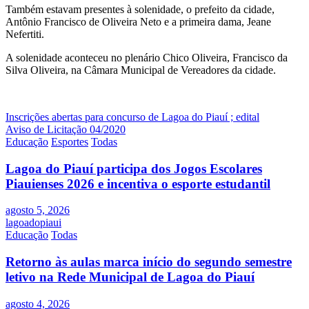
Também estavam presentes à solenidade, o prefeito da cidade,
Antônio Francisco de Oliveira Neto e a primeira dama, Jeane
Nefertiti.
A solenidade aconteceu no plenário Chico Oliveira, Francisco da
Silva Oliveira, na Câmara Municipal de Vereadores da cidade.
Navegação
Inscrições abertas para concurso de Lagoa do Piauí ; edital
Aviso de Licitação 04/2020
de
Educação
Esportes
Todas
Post
Lagoa do Piauí participa dos Jogos Escolares
Piauienses 2026 e incentiva o esporte estudantil
agosto 5, 2026
lagoadopiaui
Educação
Todas
Retorno às aulas marca início do segundo semestre
letivo na Rede Municipal de Lagoa do Piauí
agosto 4, 2026