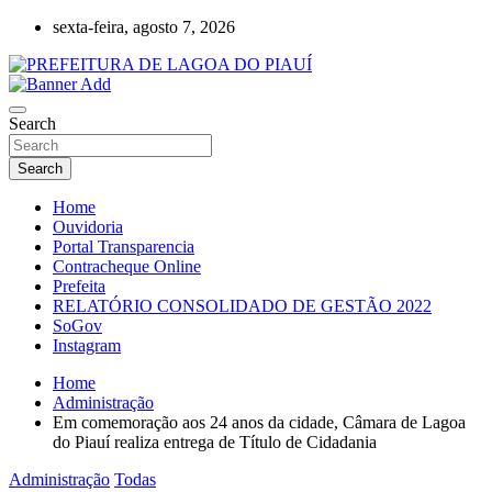
Skip
sexta-feira, agosto 7, 2026
to
content
Lagoa do Piauí, Piauí, Brasil
PREFEITURA DE LAGOA DO PIAUÍ
Search
Search
Home
Ouvidoria
Portal Transparencia
Contracheque Online
Prefeita
RELATÓRIO CONSOLIDADO DE GESTÃO 2022
SoGov
Instagram
Home
Administração
Em comemoração aos 24 anos da cidade, Câmara de Lagoa
do Piauí realiza entrega de Título de Cidadania
Administração
Todas