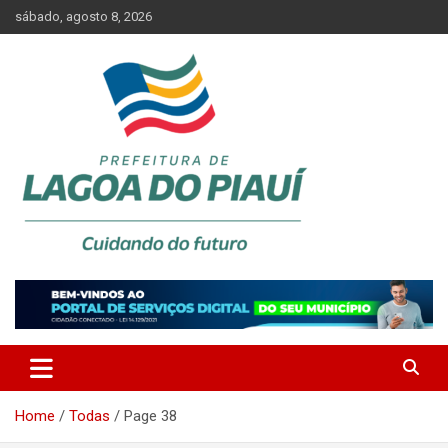
Skip
sábado, agosto 8, 2026
to
content
Lagoa do Piauí, Piauí, Brasil
PREFEITURA DE LAGOA DO
PIAUÍ
Home
Todas
Page 38