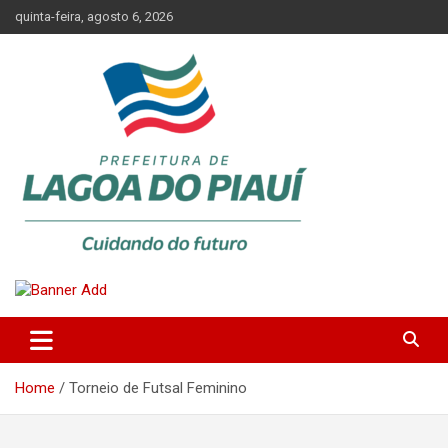
Skip
quinta-feira, agosto 6, 2026
to
content
Lagoa do Piauí, Piauí, Brasil
PREFEITURA DE LAGOA DO
PIAUÍ
Home
Torneio de Futsal Feminino