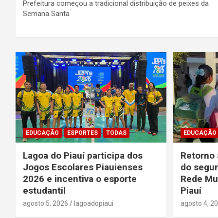
Prefeitura começou a tradicional distribuição de peixes da
Semana Santa
EDUCAÇÃO
ESPORTES
TODAS
EDUCAÇÃO
Lagoa do Piauí participa dos
Retorno 
Jogos Escolares Piauienses
do segun
2026 e incentiva o esporte
Rede Mun
estudantil
Piauí
agosto 5, 2026
lagoadopiaui
agosto 4, 2