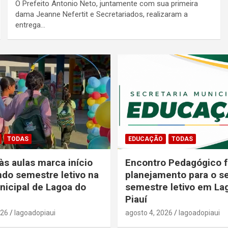
O Prefeito Antonio Neto, juntamente com sua primeira
dama Jeanne Nefertit e Secretariados, realizaram a
entrega…
TODAS
EDUCAÇÃO
TODAS
às aulas marca início
Encontro Pedagógico f
do semestre letivo na
planejamento para o 
icipal de Lagoa do
semestre letivo em La
Piauí
026
lagoadopiaui
agosto 4, 2026
lagoadopiaui