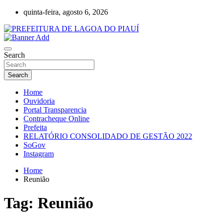
Skip
quinta-feira, agosto 6, 2026
to
content
Lagoa do Piauí, Piauí, Brasil
PREFEITURA DE LAGOA DO PIAUÍ
Search
Search
Home
Ouvidoria
Portal Transparencia
Contracheque Online
Prefeita
RELATÓRIO CONSOLIDADO DE GESTÃO 2022
SoGov
Instagram
Home
Reunião
Tag:
Reunião