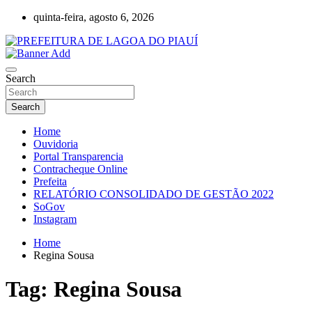
Skip
quinta-feira, agosto 6, 2026
to
content
Lagoa do Piauí, Piauí, Brasil
PREFEITURA DE LAGOA DO PIAUÍ
Search
Search
Home
Ouvidoria
Portal Transparencia
Contracheque Online
Prefeita
RELATÓRIO CONSOLIDADO DE GESTÃO 2022
SoGov
Instagram
Home
Regina Sousa
Tag:
Regina Sousa