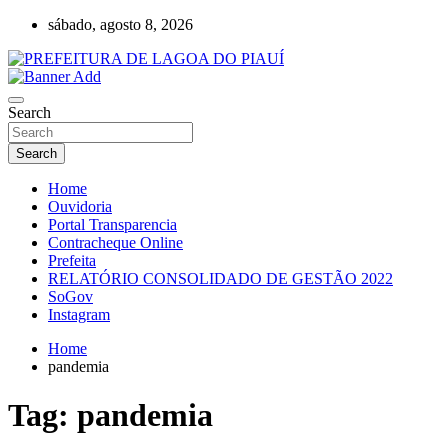
Skip
sábado, agosto 8, 2026
to
content
Lagoa do Piauí, Piauí, Brasil
PREFEITURA DE LAGOA DO PIAUÍ
Search
Search
Home
Ouvidoria
Portal Transparencia
Contracheque Online
Prefeita
RELATÓRIO CONSOLIDADO DE GESTÃO 2022
SoGov
Instagram
Home
pandemia
Tag:
pandemia