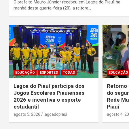
O prefeito Mauro Júnnior recebeu em Lagoa do Piauí, na
manhã desta quarta-feira (20), a reitora…
EDUCAÇÃO
ESPORTES
TODAS
EDUCAÇÃO
Lagoa do Piauí participa dos
Retorno 
Jogos Escolares Piauienses
do segun
2026 e incentiva o esporte
Rede Mun
estudantil
Piauí
agosto 5, 2026
lagoadopiaui
agosto 4, 2