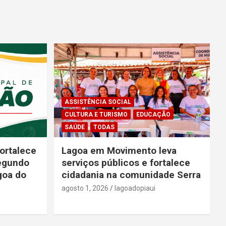
ASSISTÊNCIA SOCIAL
CULTURA E TURISMO
EDUCAÇÃO
SAÚDE
TODAS
ortalece
Lagoa em Movimento leva
segundo
serviços públicos e fortalece
goa do
cidadania na comunidade Serra
agosto 1, 2026
lagoadopiaui