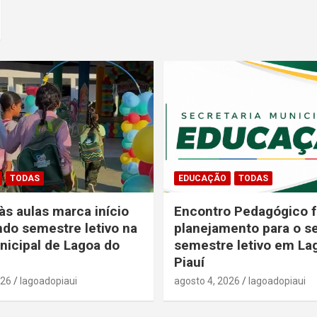
TODAS
EDUCAÇÃO
TODAS
às aulas marca início
Encontro Pedagógico f
do semestre letivo na
planejamento para o 
icipal de Lagoa do
semestre letivo em La
Piauí
026
lagoadopiaui
agosto 4, 2026
lagoadopiaui