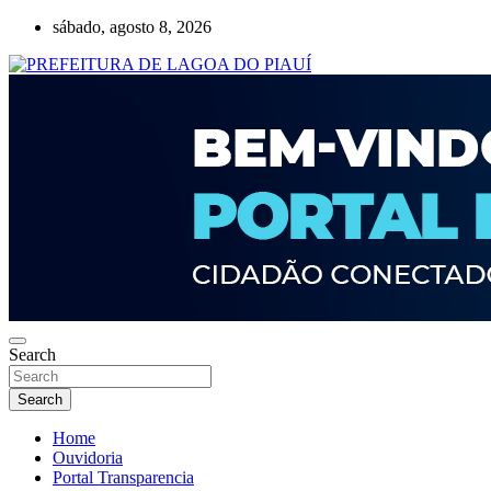
Skip
sábado, agosto 8, 2026
to
content
Lagoa do Piauí, Piauí, Brasil
PREFEITURA DE LAGOA DO PIAUÍ
Search
Search
Home
Ouvidoria
Portal Transparencia