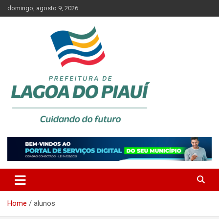
Skip
domingo, agosto 9, 2026
to
content
Lagoa do Piauí, Piauí, Brasil
PREFEITURA DE LAGOA DO
PIAUÍ
Home
alunos