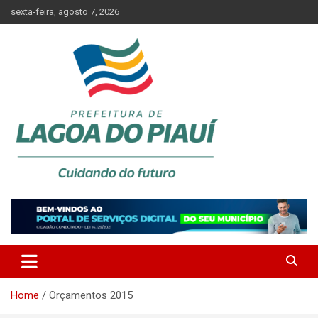
Skip
sexta-feira, agosto 7, 2026
to
content
Lagoa do Piauí, Piauí, Brasil
PREFEITURA DE LAGOA DO
PIAUÍ
Home
Orçamentos 2015