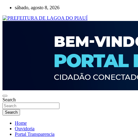
Skip
sábado, agosto 8, 2026
to
content
Lagoa do Piauí, Piauí, Brasil
PREFEITURA DE LAGOA DO PIAUÍ
Search
Search
Home
Ouvidoria
Portal Transparencia