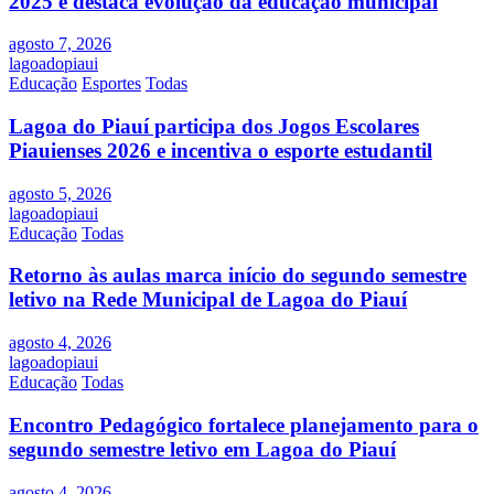
2025 e destaca evolução da educação municipal
agosto 7, 2026
lagoadopiaui
Educação
Esportes
Todas
Lagoa do Piauí participa dos Jogos Escolares
Piauienses 2026 e incentiva o esporte estudantil
agosto 5, 2026
lagoadopiaui
Educação
Todas
Retorno às aulas marca início do segundo semestre
letivo na Rede Municipal de Lagoa do Piauí
agosto 4, 2026
lagoadopiaui
Educação
Todas
Encontro Pedagógico fortalece planejamento para o
segundo semestre letivo em Lagoa do Piauí
agosto 4, 2026