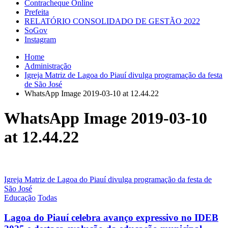
Contracheque Online
Prefeita
RELATÓRIO CONSOLIDADO DE GESTÃO 2022
SoGov
Instagram
Home
Administração
Igreja Matriz de Lagoa do Piauí divulga programação da festa
de São José
WhatsApp Image 2019-03-10 at 12.44.22
WhatsApp Image 2019-03-10
at 12.44.22
Navegação
Igreja Matriz de Lagoa do Piauí divulga programação da festa de
São José
de
Educação
Todas
Post
Lagoa do Piauí celebra avanço expressivo no IDEB