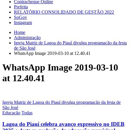
Contracheque Online
Prefeita
RELATÓRIO CONSOLIDADO DE GESTÃO 2022
SoGov
Instagram
Home
Administração
Igreja Matriz de Lagoa do Piauí divulga programação da festa
de São José
WhatsApp Image 2019-03-10 at 12.40.41
WhatsApp Image 2019-03-10
at 12.40.41
Navegação
Igreja Matriz de Lagoa do Piauí divulga programação da festa de
São José
de
Educação
Todas
Post
Lagoa do Piauí celebra avanço expressivo no IDEB