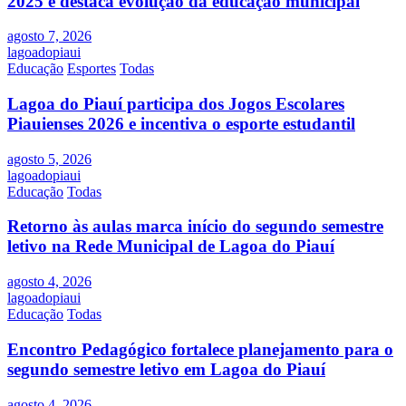
2025 e destaca evolução da educação municipal
agosto 7, 2026
lagoadopiaui
Educação
Esportes
Todas
Lagoa do Piauí participa dos Jogos Escolares
Piauienses 2026 e incentiva o esporte estudantil
agosto 5, 2026
lagoadopiaui
Educação
Todas
Retorno às aulas marca início do segundo semestre
letivo na Rede Municipal de Lagoa do Piauí
agosto 4, 2026
lagoadopiaui
Educação
Todas
Encontro Pedagógico fortalece planejamento para o
segundo semestre letivo em Lagoa do Piauí
agosto 4, 2026