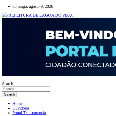
Skip
domingo, agosto 9, 2026
to
content
Lagoa do Piauí, Piauí, Brasil
PREFEITURA DE LAGOA DO PIAUÍ
Search
Search
Home
Ouvidoria
Portal Transparencia