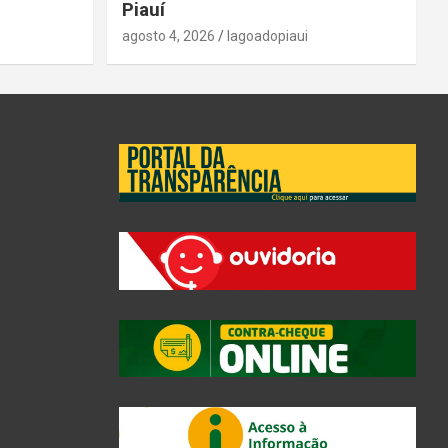
Piauí
agosto 4, 2026
lagoadopiaui