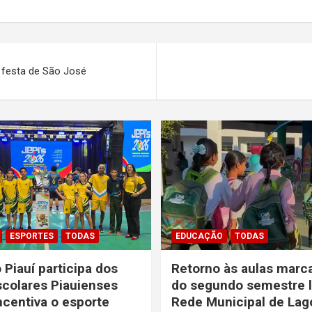
a festa de São José
ESPORTES
TODAS
EDUCAÇÃO
TODAS
 Piauí participa dos
Retorno às aulas marca
colares Piauienses
do segundo semestre l
ncentiva o esporte
Rede Municipal de Lag