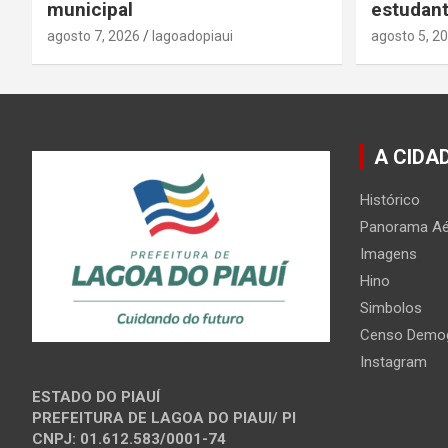
municipal
estudant
agosto 7, 2026
lagoadopiaui
agosto 5, 2
A CIDA
Histórico
Panorama Aé
Imagens
Hino
Simbolos
Censo Demog
Instagram
ESTADO DO PIAUÍ
PREFEITURA DE LAGOA DO PIAUI/ PI
CNPJ: 01.612.583/0001-74