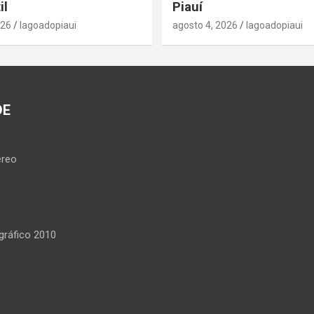
il
Piauí
026
lagoadopiaui
agosto 4, 2026
lagoadopiaui
DE
reo
ráfico 2010