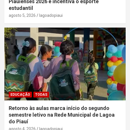
Piauienses 2026 e incentiva o esporte
estudantil
agosto 5, 2026
lagoadopiaui
EDUCAÇÃO
TODAS
Retorno às aulas marca início do segundo
semestre letivo na Rede Municipal de Lagoa
do Piauí
agosto 4, 2026
lagoadopiaui