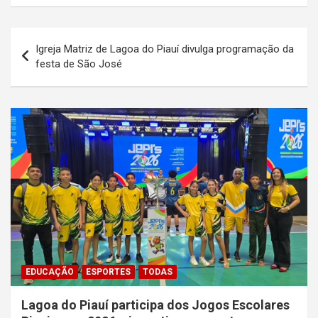
Navegação
Igreja Matriz de Lagoa do Piauí divulga programação da
de
festa de São José
Post
EDUCAÇÃO
ESPORTES
TODAS
Lagoa do Piauí participa dos Jogos Escolares