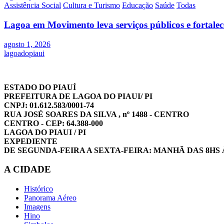
Assistência Social
Cultura e Turismo
Educação
Saúde
Todas
Lagoa em Movimento leva serviços públicos e fortale
agosto 1, 2026
lagoadopiaui
ESTADO DO PIAUÍ
PREFEITURA DE LAGOA DO PIAUI/ PI
CNPJ: 01.612.583/0001-74
RUA JOSÉ SOARES DA SILVA , nº 1488 - CENTRO
CENTRO - CEP: 64.388-000
LAGOA DO PIAUI / PI
EXPEDIENTE
DE SEGUNDA-FEIRA A SEXTA-FEIRA: MANHÃ DAS 8HS 
A CIDADE
Histórico
Panorama Aéreo
Imagens
Hino