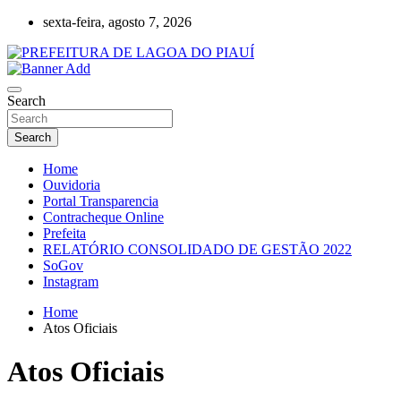
Skip
sexta-feira, agosto 7, 2026
to
content
Lagoa do Piauí, Piauí, Brasil
PREFEITURA DE LAGOA DO PIAUÍ
Search
Search
Home
Ouvidoria
Portal Transparencia
Contracheque Online
Prefeita
RELATÓRIO CONSOLIDADO DE GESTÃO 2022
SoGov
Instagram
Home
Atos Oficiais
Atos Oficiais