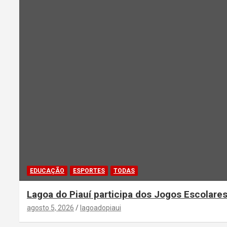
EDUCAÇÃO
ESPORTES
TODAS
Lagoa do Piauí participa dos Jogos Escolares
agosto 5, 2026
lagoadopiaui