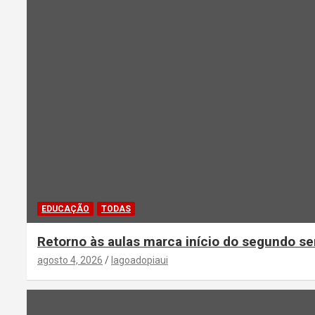
EDUCAÇÃO
TODAS
Retorno às aulas marca início do segundo se
agosto 4, 2026
lagoadopiaui