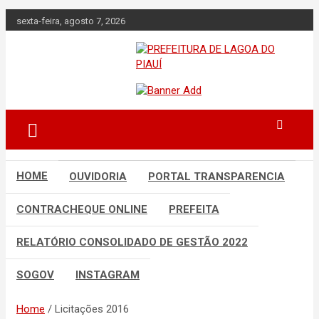
Skip
sexta-feira, agosto 7, 2026
to
content
Lagoa do Piauí, Piauí, Brasil
PREFEITURA DE
LAGOA DO PIAUÍ
HOME
OUVIDORIA
PORTAL TRANSPARENCIA
CONTRACHEQUE ONLINE
PREFEITA
RELATÓRIO CONSOLIDADO DE GESTÃO 2022
SOGOV
INSTAGRAM
Home
Licitações 2016