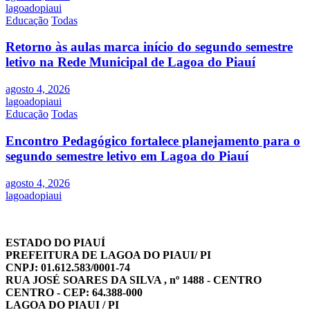
lagoadopiaui
Educação
Todas
Retorno às aulas marca início do segundo semestre
letivo na Rede Municipal de Lagoa do Piauí
agosto 4, 2026
lagoadopiaui
Educação
Todas
Encontro Pedagógico fortalece planejamento para o
segundo semestre letivo em Lagoa do Piauí
agosto 4, 2026
lagoadopiaui
ESTADO DO PIAUÍ
PREFEITURA DE LAGOA DO PIAUI/ PI
CNPJ: 01.612.583/0001-74
RUA JOSÉ SOARES DA SILVA , nº 1488 - CENTRO
CENTRO - CEP: 64.388-000
LAGOA DO PIAUI / PI