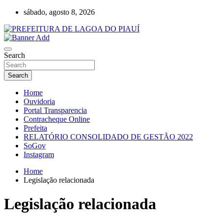
Skip
sábado, agosto 8, 2026
to
content
Lagoa do Piauí, Piauí, Brasil
PREFEITURA DE LAGOA DO PIAUÍ
Search
Search
Home
Ouvidoria
Portal Transparencia
Contracheque Online
Prefeita
RELATÓRIO CONSOLIDADO DE GESTÃO 2022
SoGov
Instagram
Home
Legislação relacionada
Legislação relacionada