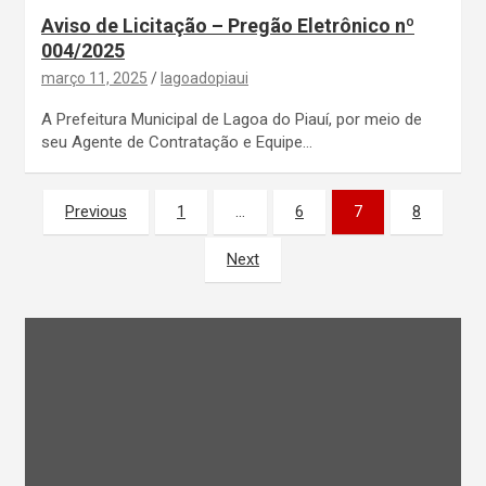
Aviso de Licitação – Pregão Eletrônico nº
004/2025
março 11, 2025
lagoadopiaui
A Prefeitura Municipal de Lagoa do Piauí, por meio de
seu Agente de Contratação e Equipe…
Paginação
Previous
1
…
6
7
8
de
Next
posts