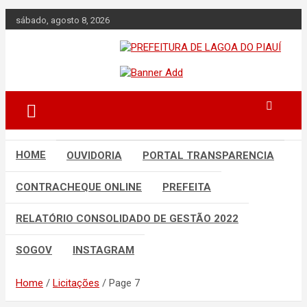
Skip
sábado, agosto 8, 2026
to
content
Lagoa do Piauí, Piauí, Brasil
PREFEITURA DE
LAGOA DO PIAUÍ
HOME
OUVIDORIA
PORTAL TRANSPARENCIA
CONTRACHEQUE ONLINE
PREFEITA
RELATÓRIO CONSOLIDADO DE GESTÃO 2022
SOGOV
INSTAGRAM
Home
Licitações
Page 7